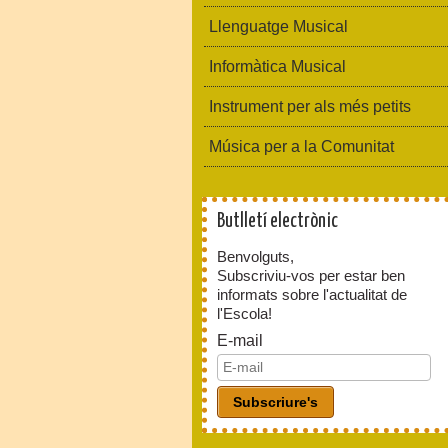
Llenguatge Musical
Informàtica Musical
Instrument per als més petits
Música per a la Comunitat
Butlletí electrònic
Benvolguts,
Subscriviu-vos per estar ben
informats sobre l'actualitat de
l'Escola!
E-mail