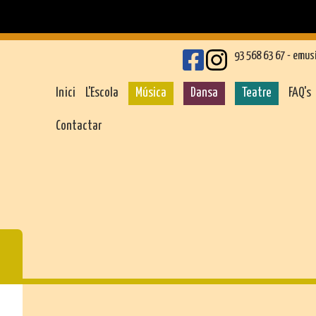
93 568 63 67 -
emus
Inici
L'Escola
Música
Dansa
Teatre
FAQ's
Contactar