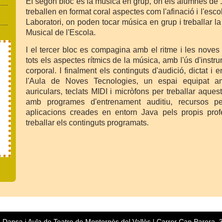
El segon bloc és la música en grup, on els alumnes de 1r
treballen en format coral aspectes com l'afinació i l'escolt
Laboratori, on poden tocar música en grup i treballar la 
Musical de l'Escola.
I el tercer bloc es compagina amb el ritme i les noves 
tots els aspectes rítmics de la música, amb l'ús d'instr
corporal. I finalment els continguts d'audició, dictat i 
l'Aula de Noves Tecnologies, un espai equipat am
auriculars, teclats MIDI i micròfons per treballar aques
amb programes d'entrenament auditiu, recursos pe
aplicacions creades en entorn Java pels propis profe
treballar els continguts programats.
 Dansa i Aula de Teatre de Montornès del Vallès | Carrer Can Parera, 36