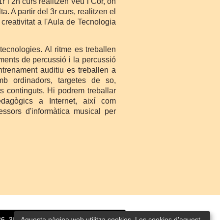
 i 2n curs realitzen Veu i Cor, on
a. A partir del 3r curs, realitzen el
creativitat a l'Aula de Tecnologia
tecnologies. Al ritme es treballen
uments de percussió i la percussió
entrenament auditiu es treballen a
b ordinadors, targetes de so,
ts continguts. Hi podrem treballar
dagògics a Internet, així com
ssors d'informàtica musical per
Aquesta pàgina web utilitza cookies. Les cookies d'aquest
, 3ª planta | 93 568 63 67 -