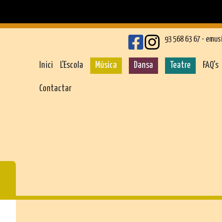
93 568 63 67 -
emus
Inici
L'Escola
Música
Dansa
Teatre
FAQ's
Contactar