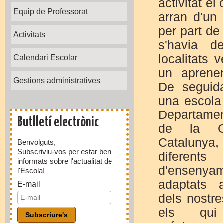
activitat e
Equip de Professorat
arran d'un 
per part de
Activitats
s'havia d
localitats 
Calendari Escolar
un aprenen
Gestions administratives
De seguid
una escola 
Departame
Butlletí electrònic
de la Ge
Cataluny
Benvolguts,
Subscriviu-vos per estar ben
diferent
informats sobre l'actualitat de
d'enseny
l'Escola!
adaptats a
E-mail
dels nostre
els qui 