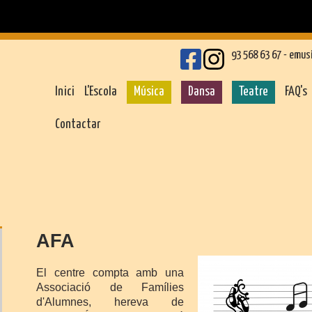
93 568 63 67 -
emus
Inici
L'Escola
Música
Dansa
Teatre
FAQ's
Contactar
AFA
El centre compta amb una
Associació de Famílies
d'Alumnes, hereva de