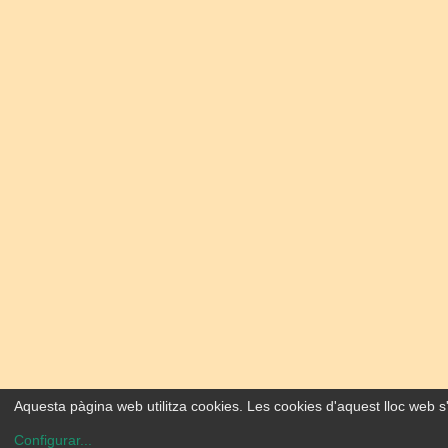
Aquesta pàgina web utilitza cookies. Les cookies d'aquest lloc web s'
Configurar
...