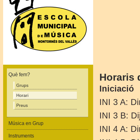
Horaris
Què fem?
Grups
Iniciació
Horari
INI 3 A: D
Preus
INI 3 B: D
Música en Grup
INI 4 A: D
Instruments