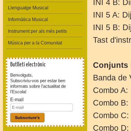
INI 4 B: D
Llenguatge Musical
INI 5 A: D
Informàtica Musical
INI 5 B: D
Instrument per als més petits
Tast d'ins
Música per a la Comunitat
Conjunts 
Butlletí electrònic
Benvolguts,
Banda de V
Subscriviu-vos per estar ben
informats sobre l'actualitat de
Combo A: D
l'Escola!
E-mail
Combo B: D
Combo C: D
Combo D: 