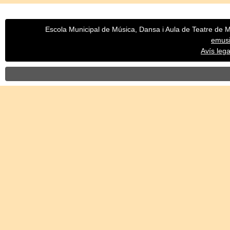
Escola Municipal de Música, Dansa i Aula de Teatre de Mo
emus
Avís legal